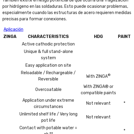
También existe el riesgo potencial de que ocurra una fragilización
por hidrógeno en las soldaduras. Esto puede ocasionar problemas,
especialmente cuando las estructuras de acero requieren medidas
precisas para formar conexiones.
Aplicación
ZINGA
CHARACTERISTICS
HDG
PAINT
Active cathodic protection
Unique & full stand-alone
system
Easy application on site
Reloadable / Rechargeable /
®
With ZINGA
Reversible
With ZINGA® or
Overcoatable
compatible paints
Application under extreme
Not relevant
*
circumstances
Unlimited shelf life / Very long
Not relevant
pot life
Contact with potable water =
*