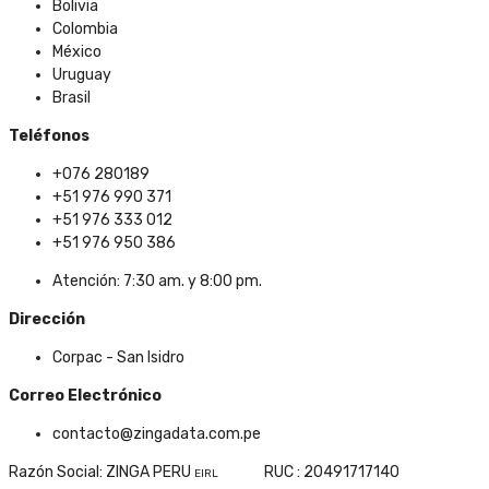
Bolivia
Colombia
México
Uruguay
Brasil
Teléfonos
+076 280189
+51 976 990 371
+51 976 333 012
+51 976 950 386
Atención: 7:30 am. y 8:00 pm.
Dirección
Corpac - San Isidro
Correo Electrónico
contacto@zingadata.com.pe
Razón Social: ZINGA PERU
RUC : 20491717140
EIRL