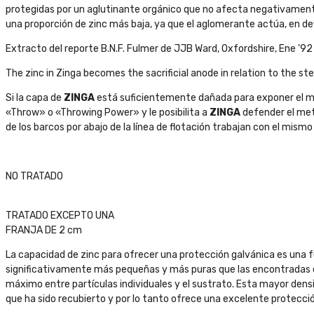
protegidas por un aglutinante orgánico que no afecta negativament
una proporción de zinc más baja, ya que el aglomerante actúa, en def
Extracto del reporte B.N.F. Fulmer de JJB Ward, Oxfordshire, Ene ’92
The zinc in Zinga becomes the sacrificial anode in relation to the s
Si la capa de
ZINGA
está suficientemente dañada para exponer el met
«Throw» o «Throwing Power» y le posibilita a
ZINGA
defender el meta
de los barcos por abajo de la línea de flotación trabajan con el mismo
NO TRATADO
TRATADO EXCEPTO UNA
FRANJA DE 2 cm
La capacidad de zinc para ofrecer una protección galvánica es una 
significativamente más pequeñas y más puras que las encontradas en 
máximo entre partículas individuales y el sustrato. Esta mayor dens
que ha sido recubierto y por lo tanto ofrece una excelente protecci