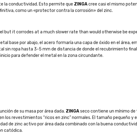
e la conductividad. Esto permite que
ZINGA
cree casi el mismo potenc
initiva, como un «protector contra la corrosión» del zinc.
teel but it corrodes at a much slower rate than would otherwise be ex
al base por abajo, el acero formaría una capa de óxido en el área, em
l sin ropa hasta 3-5 mm de distancia de donde el recubrimiento finali
 inicio para defender el metal en la zona circundante.
función de su masa por área dada.
ZINGA
seco contiene un mínimo de
los revestimientos “ricos en zinc” normales. El tamaño pequeño y el pe
idad de zinc activo por área dada combinado con la buena conductivid
ón catódica.